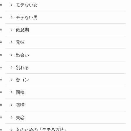
モテない女
モテない男
倦怠期
元彼
出会い
別れる
合コン
同棲
喧嘩
失恋
女のための「モテる方法」