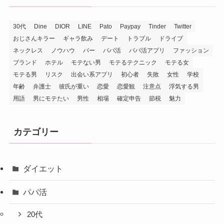
30代
Dine
DIOR
LINE
Pato
Paypay
Tinder
Twitter
おじさんキラー
ギャラ飲み
デート
トラブル
ドライブ
ネックレス
ノウハウ
バー
パパ活
パパ活アプリ
ファッション
ブランド
ホテル
モテない男
モテるテクニック
モテる女
モテる男
リスク
出会い系アプリ
初心者
失敗
女性
学校
年齢
弁護士
彼氏が重い
恋愛
恋愛観
注意点
浮気する男
用語
男にモテたい
男性
相場
確定申告
節税
魅力
カテゴリー
ダイエット
パパ活
20代