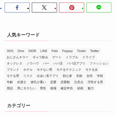
人気キーワード
30代
Dine
DIOR
LINE
Pato
Paypay
Tinder
Twitter
おじさんキラー
ギャラ飲み
デート
トラブル
ドライブ
ネックレス
ノウハウ
バー
パパ活
パパ活アプリ
ファッション
ブランド
ホテル
モテない男
モテるテクニック
モテる女
モテる男
リスク
出会い系アプリ
初心者
失敗
女性
学校
年齢
弁護士
彼氏が重い
恋愛
恋愛観
注意点
浮気する男
用語
男にモテたい
男性
相場
確定申告
節税
魅力
カテゴリー