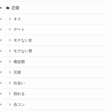
恋愛
キス
デート
モテない女
モテない男
倦怠期
元彼
出会い
別れる
合コン