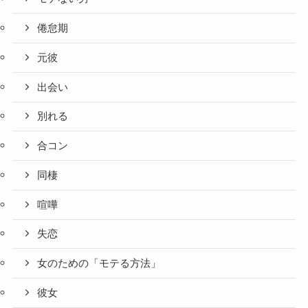
倦怠期
元彼
出会い
別れる
合コン
同棲
喧嘩
失恋
女のための「モテる方法」
彼女