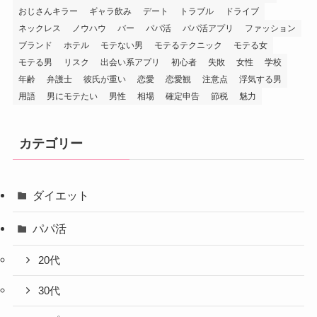
おじさんキラー
ギャラ飲み
デート
トラブル
ドライブ
ネックレス
ノウハウ
バー
パパ活
パパ活アプリ
ファッション
ブランド
ホテル
モテない男
モテるテクニック
モテる女
モテる男
リスク
出会い系アプリ
初心者
失敗
女性
学校
年齢
弁護士
彼氏が重い
恋愛
恋愛観
注意点
浮気する男
用語
男にモテたい
男性
相場
確定申告
節税
魅力
カテゴリー
ダイエット
パパ活
20代
30代