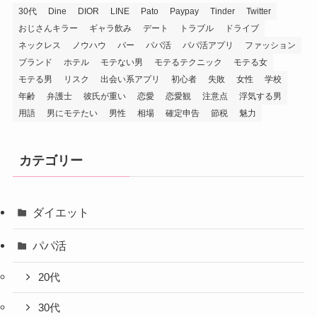
30代
Dine
DIOR
LINE
Pato
Paypay
Tinder
Twitter
おじさんキラー
ギャラ飲み
デート
トラブル
ドライブ
ネックレス
ノウハウ
バー
パパ活
パパ活アプリ
ファッション
ブランド
ホテル
モテない男
モテるテクニック
モテる女
モテる男
リスク
出会い系アプリ
初心者
失敗
女性
学校
年齢
弁護士
彼氏が重い
恋愛
恋愛観
注意点
浮気する男
用語
男にモテたい
男性
相場
確定申告
節税
魅力
カテゴリー
ダイエット
パパ活
20代
30代