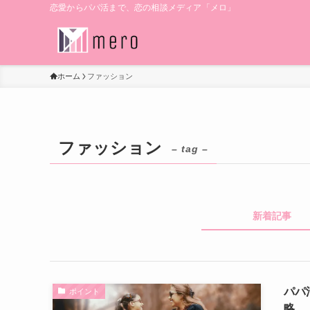
恋愛からパパ活まで、恋の相談メディア「メロ」
ホーム
ファッション
ファッション
– tag –
新着記事
パパ
ポイント
略