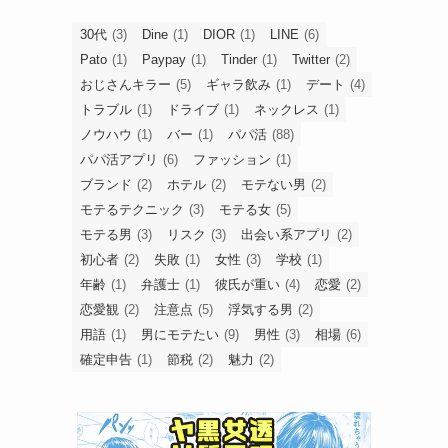
30代
(3)
Dine
(1)
DIOR
(1)
LINE
(6)
Pato
(1)
Paypay
(1)
Tinder
(1)
Twitter
(2)
おじさんキラー
(5)
ギャラ飲み
(1)
デート
(4)
トラブル
(1)
ドライブ
(1)
ネックレス
(1)
ノウハウ
(1)
バー
(1)
パパ活
(88)
パパ活アプリ
(6)
ファッション
(1)
ブランド
(2)
ホテル
(2)
モテない男
(2)
モテるテクニック
(3)
モテる女
(5)
モテる男
(3)
リスク
(3)
出会い系アプリ
(2)
初心者
(2)
失敗
(1)
女性
(3)
学校
(1)
年齢
(1)
弁護士
(1)
彼氏が重い
(4)
恋愛
(2)
恋愛観
(2)
注意点
(5)
浮気する男
(2)
用語
(1)
男にモテたい
(9)
男性
(3)
相場
(6)
確定申告
(1)
節税
(2)
魅力
(2)