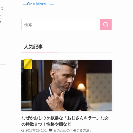
―One More！―
いま
し
活
人気記事
なぜかおじウケ抜群な「おじさんキラー」な女
の特徴９つ！性格や顔など
2017年2月10日
女のための「モテる方法」