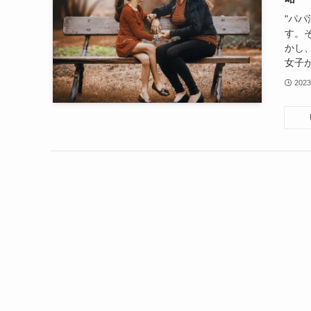
"パ
す。
かし
女子が
202