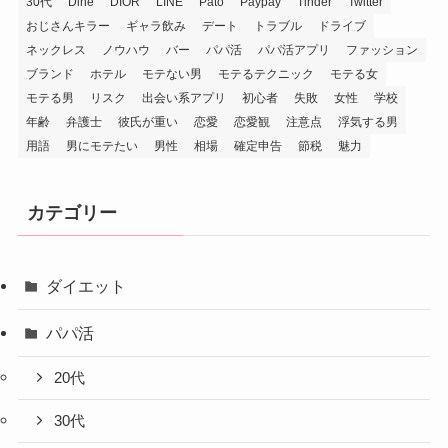
30代
Dine
DIOR
LINE
Pato
Paypay
Tinder
Twitter
おじさんキラー
ギャラ飲み
デート
トラブル
ドライブ
ネックレス
ノウハウ
バー
パパ活
パパ活アプリ
ファッション
ブランド
ホテル
モテない男
モテるテクニック
モテる女
モテる男
リスク
出会い系アプリ
初心者
失敗
女性
学校
年齢
弁護士
彼氏が重い
恋愛
恋愛観
注意点
浮気する男
用語
男にモテたい
男性
相場
確定申告
節税
魅力
カテゴリー
ダイエット
パパ活
20代
30代