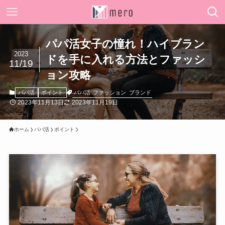
パパ活女子の憧れ！ハイブラン
2023
ドを手に入れる方法とファッシ
11/19
ョン攻略
パパ活
ファッション
ブランド
パパ活
ポイント
2023年11月13日
2023年11月19日
ホーム
パパ活
ポイント