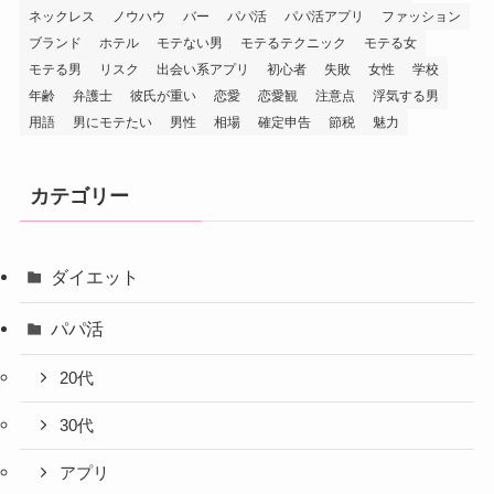
ネックレス
ノウハウ
バー
パパ活
パパ活アプリ
ファッション
ブランド
ホテル
モテない男
モテるテクニック
モテる女
モテる男
リスク
出会い系アプリ
初心者
失敗
女性
学校
年齢
弁護士
彼氏が重い
恋愛
恋愛観
注意点
浮気する男
用語
男にモテたい
男性
相場
確定申告
節税
魅力
カテゴリー
ダイエット
パパ活
20代
30代
アプリ