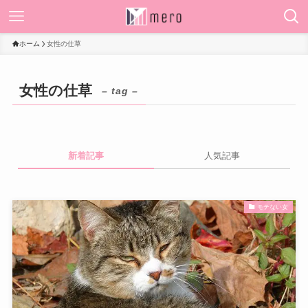
ホーム
女性の仕草
女性の仕草
– tag –
新着記事
人気記事
モテない女