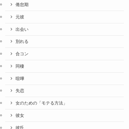
倦怠期
元彼
出会い
別れる
合コン
同棲
喧嘩
失恋
女のための「モテる方法」
彼女
彼氏