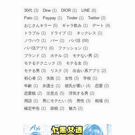
30代
(3)
Dine
(1)
DIOR
(1)
LINE
(6)
Pato
(1)
Paypay
(1)
Tinder
(1)
Twitter
(2)
おじさんキラー
(5)
ギャラ飲み
(1)
デート
(4)
トラブル
(1)
ドライブ
(1)
ネックレス
(1)
ノウハウ
(1)
バー
(1)
パパ活
(88)
パパ活アプリ
(6)
ファッション
(1)
ブランド
(2)
ホテル
(2)
モテない男
(2)
モテるテクニック
(3)
モテる女
(5)
モテる男
(3)
リスク
(3)
出会い系アプリ
(2)
初心者
(2)
失敗
(1)
女性
(3)
学校
(1)
年齢
(1)
弁護士
(1)
彼氏が重い
(4)
恋愛
(2)
恋愛観
(2)
注意点
(5)
浮気する男
(2)
用語
(1)
男にモテたい
(9)
男性
(3)
相場
(6)
確定申告
(1)
節税
(2)
魅力
(2)