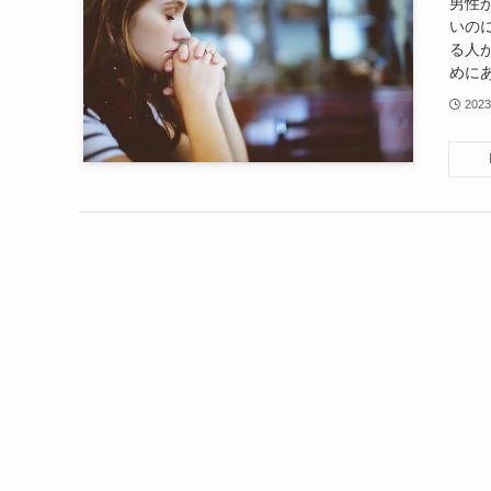
男性
いの
る人
めにあ
202