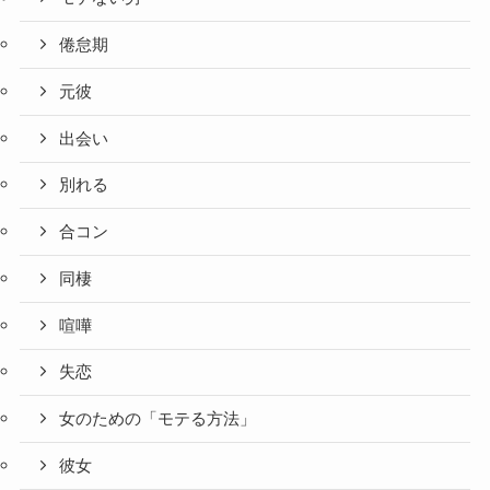
倦怠期
元彼
出会い
別れる
合コン
同棲
喧嘩
失恋
女のための「モテる方法」
彼女