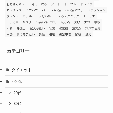
おじさんキラー
ギャラ飲み
デート
トラブル
ドライブ
ネックレス
ノウハウ
バー
パパ活
パパ活アプリ
ファッション
ブランド
ホテル
モテない男
モテるテクニック
モテる女
モテる男
リスク
出会い系アプリ
初心者
失敗
女性
学校
年齢
弁護士
彼氏が重い
恋愛
恋愛観
注意点
浮気する男
用語
男にモテたい
男性
相場
確定申告
節税
魅力
カテゴリー
ダイエット
パパ活
20代
30代