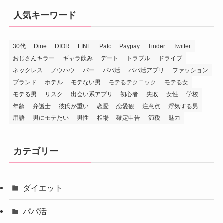
人気キーワード
30代
Dine
DIOR
LINE
Pato
Paypay
Tinder
Twitter
おじさんキラー
ギャラ飲み
デート
トラブル
ドライブ
ネックレス
ノウハウ
バー
パパ活
パパ活アプリ
ファッション
ブランド
ホテル
モテない男
モテるテクニック
モテる女
モテる男
リスク
出会い系アプリ
初心者
失敗
女性
学校
年齢
弁護士
彼氏が重い
恋愛
恋愛観
注意点
浮気する男
用語
男にモテたい
男性
相場
確定申告
節税
魅力
カテゴリー
ダイエット
パパ活