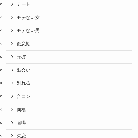
デート
モテない女
モテない男
倦怠期
元彼
出会い
別れる
合コン
同棲
喧嘩
失恋