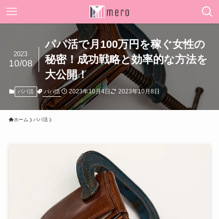
パパ活で月100万円を稼ぐ女性の
2023
秘密！成功戦略と効率的な方法を
10/08
大公開！
2023年10月4日
2023年10月8日
パパ活
パパ活
ホーム
パパ活