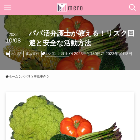
パパ活弁護士が教える！リスク回
2023
10/08
避と安全な活動方法
2023年9月30日
2023年10月8日
パパ活
弁護士
パパ活
事故事件
ホーム
パパ活
事故事件