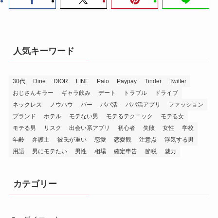
人気キーワード
30代
Dine
DIOR
LINE
Pato
Paypay
Tinder
Twitter
おじさんキラー
ギャラ飲み
デート
トラブル
ドライブ
ネックレス
ノウハウ
バー
パパ活
パパ活アプリ
ファッション
ブランド
ホテル
モテない男
モテるテクニック
モテる女
モテる男
リスク
出会い系アプリ
初心者
失敗
女性
学校
年齢
弁護士
彼氏が重い
恋愛
恋愛観
注意点
浮気する男
用語
男にモテたい
男性
相場
確定申告
節税
魅力
カテゴリー