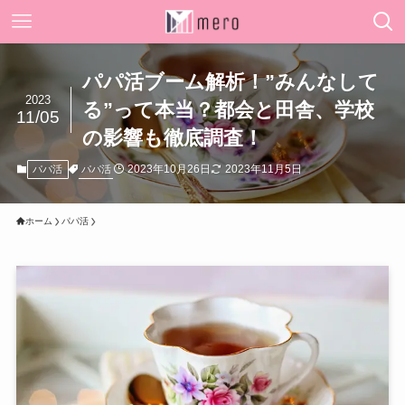
パパ活ブーム解析！”みんなして
2023
る”って本当？都会と田舎、学校
11/05
の影響も徹底調査！
2023年10月26日
2023年11月5日
パパ活
パパ活
ホーム
パパ活