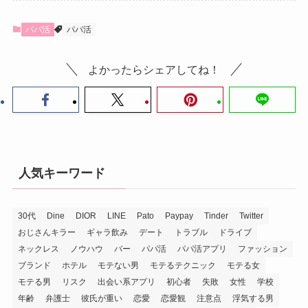
パパ活
パパ活
よかったらシェアしてね！
人気キーワード
30代
Dine
DIOR
LINE
Pato
Paypay
Tinder
Twitter
おじさんキラー
ギャラ飲み
デート
トラブル
ドライブ
ネックレス
ノウハウ
バー
パパ活
パパ活アプリ
ファッション
ブランド
ホテル
モテない男
モテるテクニック
モテる女
モテる男
リスク
出会い系アプリ
初心者
失敗
女性
学校
年齢
弁護士
彼氏が重い
恋愛
恋愛観
注意点
浮気する男