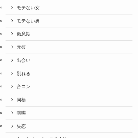
モテない女
モテない男
倦怠期
元彼
出会い
別れる
合コン
同棲
喧嘩
失恋