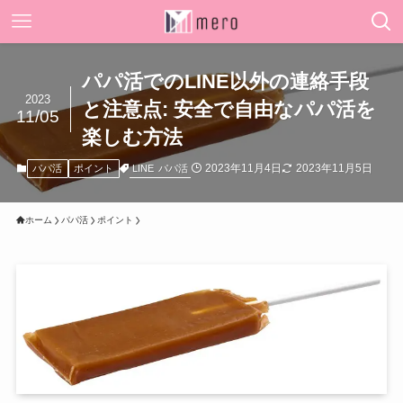
パパ活でのLINE以外の連絡手段
2023
と注意点: 安全で自由なパパ活を
11/05
楽しむ方法
2023年11月4日
2023年11月5日
LINE
パパ活
パパ活
ポイント
ホーム
パパ活
ポイント