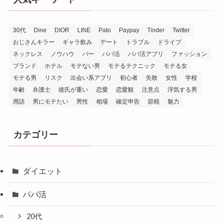
30代
Dine
DIOR
LINE
Pato
Paypay
Tinder
Twitter
おじさんキラー
ギャラ飲み
デート
トラブル
ドライブ
ネックレス
ノウハウ
バー
パパ活
パパ活アプリ
ファッション
ブランド
ホテル
モテない男
モテるテクニック
モテる女
モテる男
リスク
出会い系アプリ
初心者
失敗
女性
学校
年齢
弁護士
彼氏が重い
恋愛
恋愛観
注意点
浮気する男
用語
男にモテたい
男性
相場
確定申告
節税
魅力
カテゴリー
ダイエット
パパ活
20代