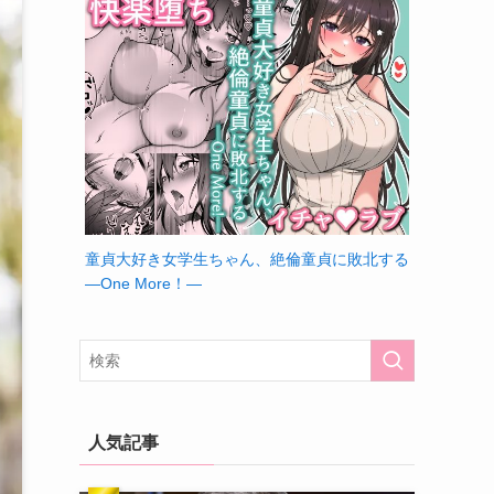
童貞大好き女学生ちゃん、絶倫童貞に敗北する
―One More！―
人気記事