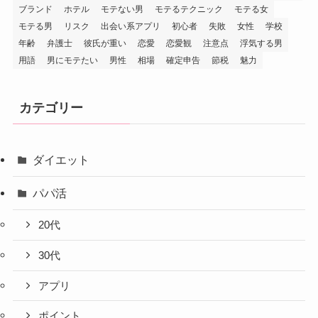
ブランド
ホテル
モテない男
モテるテクニック
モテる女
モテる男
リスク
出会い系アプリ
初心者
失敗
女性
学校
年齢
弁護士
彼氏が重い
恋愛
恋愛観
注意点
浮気する男
用語
男にモテたい
男性
相場
確定申告
節税
魅力
カテゴリー
ダイエット
パパ活
20代
30代
アプリ
ポイント