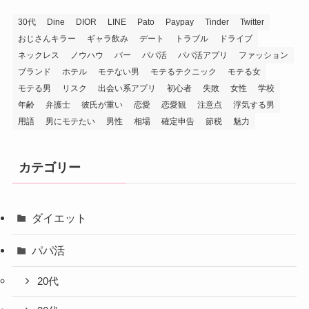
30代
Dine
DIOR
LINE
Pato
Paypay
Tinder
Twitter
おじさんキラー
ギャラ飲み
デート
トラブル
ドライブ
ネックレス
ノウハウ
バー
パパ活
パパ活アプリ
ファッション
ブランド
ホテル
モテない男
モテるテクニック
モテる女
モテる男
リスク
出会い系アプリ
初心者
失敗
女性
学校
年齢
弁護士
彼氏が重い
恋愛
恋愛観
注意点
浮気する男
用語
男にモテたい
男性
相場
確定申告
節税
魅力
カテゴリー
ダイエット
パパ活
20代