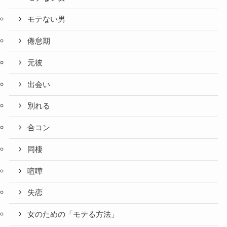
モテない男
倦怠期
元彼
出会い
別れる
合コン
同棲
喧嘩
失恋
女のための「モテる方法」