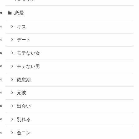
恋愛
キス
デート
モテない女
モテない男
倦怠期
元彼
出会い
別れる
合コン