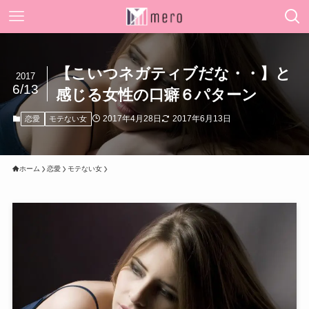
【こいつネガティブだな・・】と
2017
6/13
感じる女性の口癖６パターン
2017年4月28日
2017年6月13日
恋愛
モテない女
ホーム
恋愛
モテない女