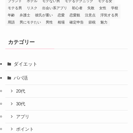
ブランド
ホテル
モテない男
モテるテクニック
モテる女
モテる男
リスク
出会い系アプリ
初心者
失敗
女性
学校
年齢
弁護士
彼氏が重い
恋愛
恋愛観
注意点
浮気する男
用語
男にモテたい
男性
相場
確定申告
節税
魅力
カテゴリー
ダイエット
パパ活
20代
30代
アプリ
ポイント