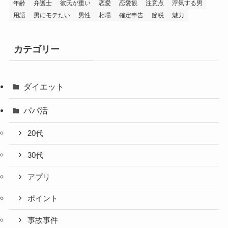
年齢
弁護士
彼氏が重い
恋愛
恋愛観
注意点
浮気する男
用語
男にモテたい
男性
相場
確定申告
節税
魅力
カテゴリー
ダイエット
パパ活
20代
30代
アプリ
ポイント
事故事件