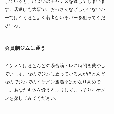
していると、出会いのチャンスを逃してしまいま
す。店選びも大事で、おっさんなどしかいないバ
ーではなくほどよく若者がいるバーを狙ってくだ
さいね。
会員制ジムに通う
イケメンはほとんどの場合筋トレに時間を費やし
ています。なのでジムに通っている人がほとんど
なのでジムでのイケメン遭遇率はかなり高めで
す。あなたも体を鍛えるふりしてこっそりイケメ
ンを探してみてください。