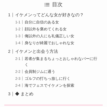
目次
イケメンってどんな女が好きなの？
自分に自信のある女
顔以外を褒めてくれる女
俺以外の人にも礼儀正しい女
身なりが綺麗でおしゃれな女
イケメンと出会う方法
若者が集まるちょっとおしゃれなバーに行
く
会員制ジムに通う
ゴルフの打ちっ放しに行く
海でフェスでイケメンを探索
◆ まとめ