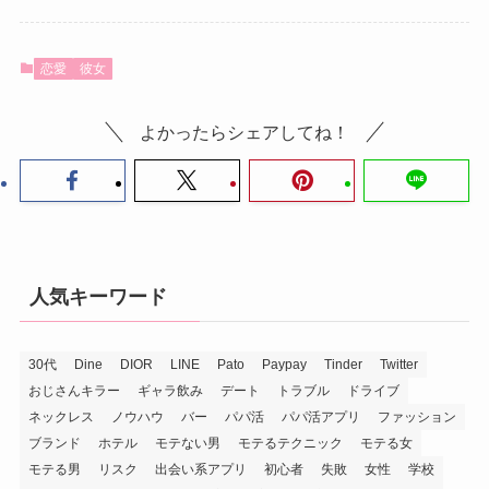
恋愛
彼女
よかったらシェアしてね！
人気キーワード
30代
Dine
DIOR
LINE
Pato
Paypay
Tinder
Twitter
おじさんキラー
ギャラ飲み
デート
トラブル
ドライブ
ネックレス
ノウハウ
バー
パパ活
パパ活アプリ
ファッション
ブランド
ホテル
モテない男
モテるテクニック
モテる女
モテる男
リスク
出会い系アプリ
初心者
失敗
女性
学校