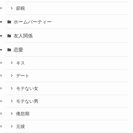
節税
ホームパーティー
友人関係
恋愛
キス
デート
モテない女
モテない男
倦怠期
元彼