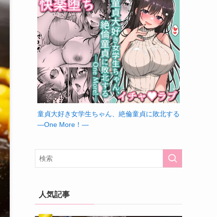
童貞大好き女学生ちゃん、絶倫童貞に敗北する
―One More！―
人気記事