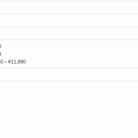
0
0
～¥11,990