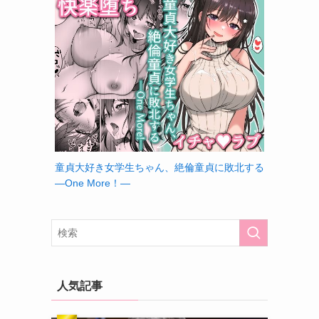
童貞大好き女学生ちゃん、絶倫童貞に敗北する
―One More！―
人気記事