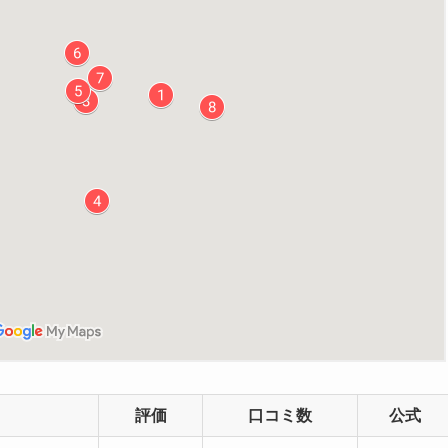
評価
口コミ数
公式